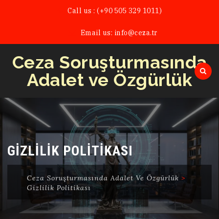
Call us : (+90 505 329 1011)
Email us:
info@ceza.tr
Ceza Soruşturmasında
Adalet ve Özgürlük
Skip
to
content
GIZLILIK POLITIKASI
Ceza Soruşturmasında Adalet Ve Özgürlük
>
Gizlilik Politikası